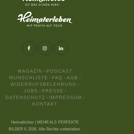
MAGAZIN
·
PODCAST
WUNSCHLISTE
·
FAQ
·
AGB
·
WIDERRUFSBELEHRUNG
·
JOBS
·
PRESSE
·
DATENSCHUTZ
·
IMPRESSUM
·
KONTAKT
Heimatlichter | MEHR ALS PERFEKTE
BILDER © 2026. Alle Rechte vorbehalten.