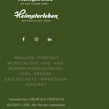
MAGAZIN
·
PODCAST
WUNSCHLISTE
·
FAQ
·
AGB
·
WIDERRUFSBELEHRUNG
·
JOBS
·
PRESSE
·
DATENSCHUTZ
·
IMPRESSUM
·
KONTAKT
Heimatlichter | MEHR ALS PERFEKTE
BILDER © 2026. Alle Rechte vorbehalten.