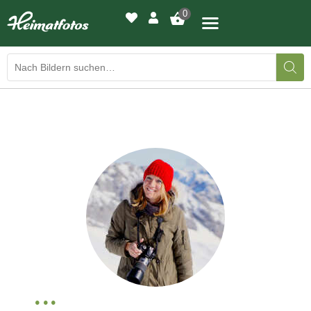
0
BILDERGALERIE
DRUCKQUALITÄTEN
LED-LEUCHTBILDER
WIR DRUCKEN IHR BILD
AUSSTELLUNGEN
HEIMATLICHTER
KONTAKT