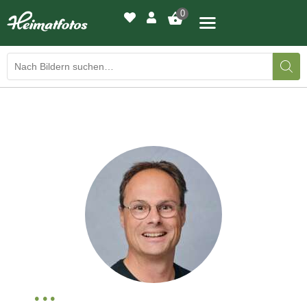
0
BILDERGALERIE
DRUCKQUALITÄTEN
LED-LEUCHTBILDER
WIR DRUCKEN IHR BILD
AUSSTELLUNGEN
HEIMATLICHTER
KONTAKT