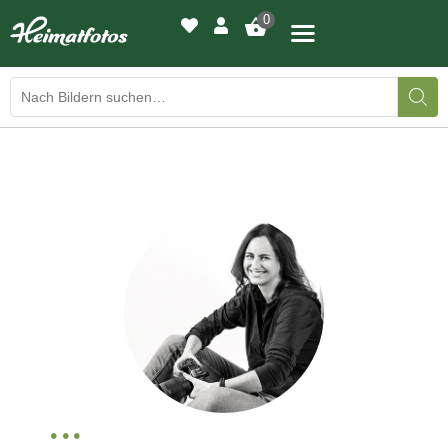
0
BILDERGALERIE
DRUCKQUALITÄTEN
LED-LEUCHTBILDER
WIR DRUCKEN IHR BILD
AUSSTELLUNGEN
HEIMATLICHTER
KONTAKT