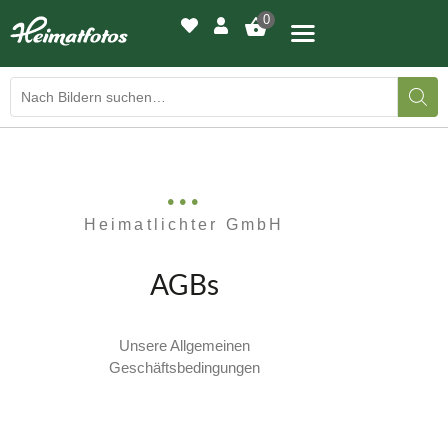
0
BILDERGALERIE
DRUCKQUALITÄTEN
Heimatlichter GmbH
LED-LEUCHTBILDER
AGBs
WIR DRUCKEN IHR BILD
AUSSTELLUNGEN
Unsere Allgemeinen
Geschäftsbedingungen
HEIMATLICHTER
KONTAKT