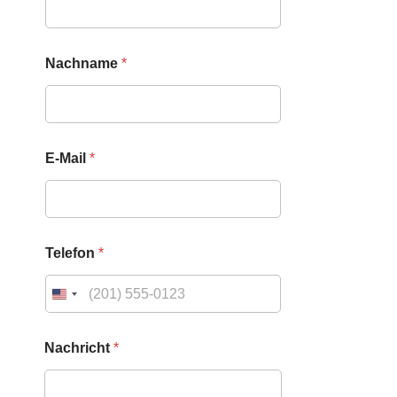
a
c
h
n
Nachname
*
a
m
e
E-Mail
*
Telefon
*
Nachricht
*