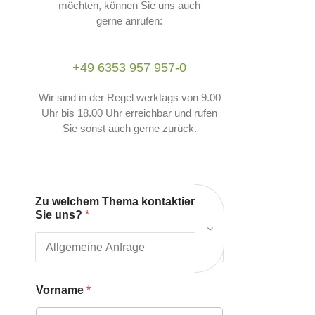
möchten, können Sie uns auch
gerne anrufen:
+49 6353 957 957-0
Wir sind in der Regel werktags von 9.00
Uhr bis 18.00 Uhr erreichbar und rufen
Sie sonst auch gerne zurück.
*
Zu welchem Thema kontaktieren
w
Sie uns?
*
e
l
c
h
e
m
Vorname
*
*
N