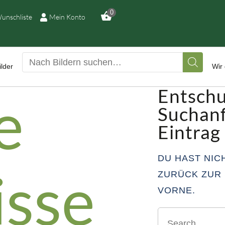
ILDERGALERIE
0
unschliste
Mein Konto
RUCKQUALITÄTEN
ED-LEUCHTBILDER
lder
Wir 
Entschu
e
IR DRUCKEN IHR
Suchanf
ILD
Eintrag
USSTELLUNGEN
DU HAST NIC
isse
ZURÜCK ZUR
EIMATLICHTER
VORNE.
ONTAKT