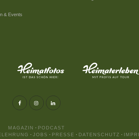
n & Events
MAGAZIN
·
PODCAST
ELEHRUNG
·
JOBS
·
PRESSE
·
DATENSCHUTZ
·
IMPR