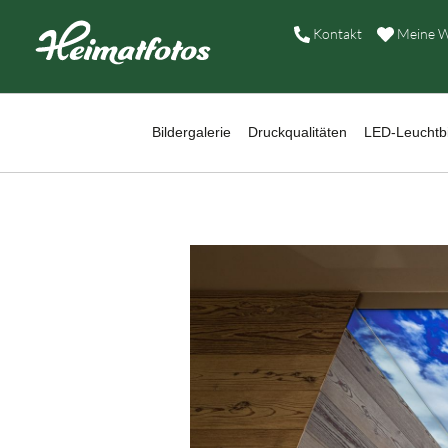
B
Kontakt
Meine W
D
L
Bildergalerie
Druckqualitäten
LED-Leuchtbi
W
B
A
H
K