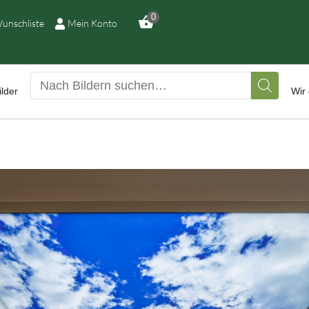
ILDERGALERIE
0
unschliste
Mein Konto
RUCKQUALITÄTEN
ED-LEUCHTBILDER
lder
Wir 
IR DRUCKEN IHR
ILD
USSTELLUNGEN
EIMATLICHTER
ONTAKT