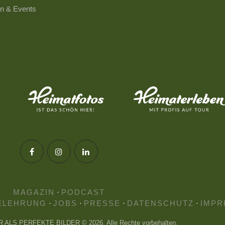
n & Events
MAGAZIN
·
PODCAST
ELEHRUNG
·
JOBS
·
PRESSE
·
DATENSCHUTZ
·
IMPR
HR ALS PERFEKTE BILDER © 2026. Alle Rechte vorbehalten.