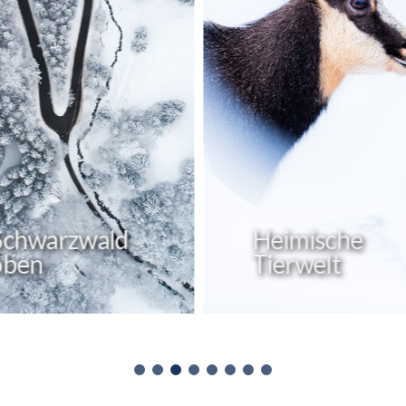
ische
Heimische
welt
Pflanzenwelt