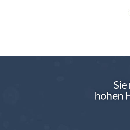
Sie
hohen H