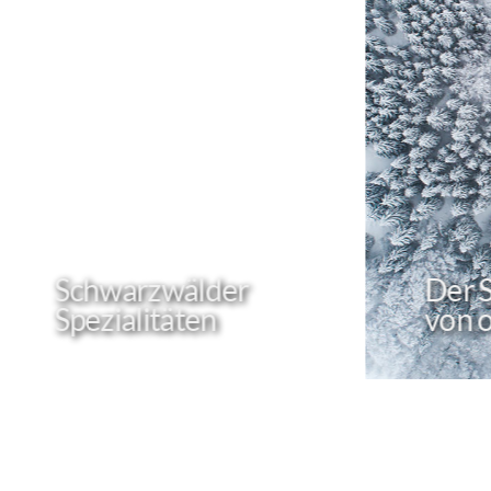
Der Schwarzwald
Heim
von oben
Tier