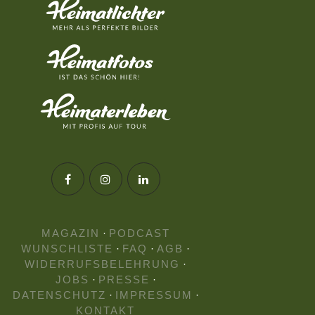
MAGAZIN
·
PODCAST
WUNSCHLISTE
·
FAQ
·
AGB
·
WIDERRUFSBELEHRUNG
·
JOBS
·
PRESSE
·
DATENSCHUTZ
·
IMPRESSUM
·
KONTAKT