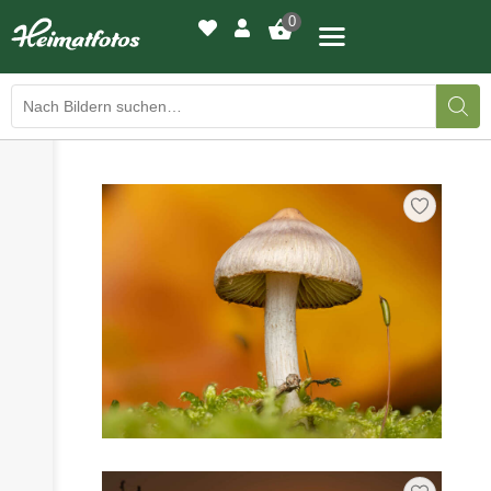
0
›
›
BILDERGALERIE
DRUCKQUALITÄTEN
›
LED-LEUCHTBILDER
›
WIR DRUCKEN IHR BILD
›
AUSSTELLUNGEN
›
HEIMATLICHTER
KONTAKT
›