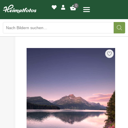
0
›
›
BILDERGALERIE
DRUCKQUALITÄTEN
›
LED-LEUCHTBILDER
›
WIR DRUCKEN IHR BILD
›
AUSSTELLUNGEN
›
HEIMATLICHTER
KONTAKT
›