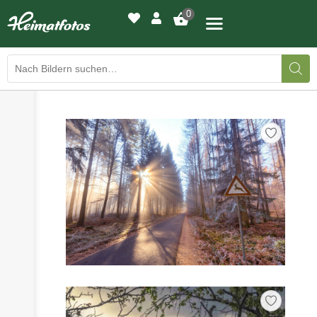
0
›
›
BILDERGALERIE
DRUCKQUALITÄTEN
›
LED-LEUCHTBILDER
›
WIR DRUCKEN IHR BILD
›
AUSSTELLUNGEN
›
HEIMATLICHTER
KONTAKT
›