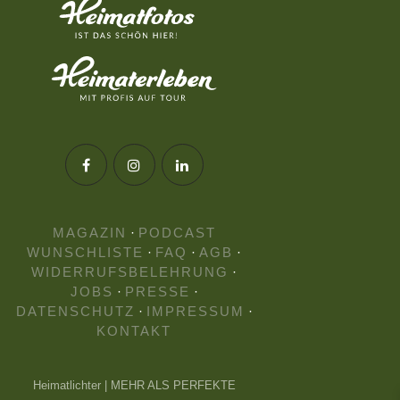
MAGAZIN
·
PODCAST
WUNSCHLISTE
·
FAQ
·
AGB
·
WIDERRUFSBELEHRUNG
·
JOBS
·
PRESSE
·
DATENSCHUTZ
·
IMPRESSUM
·
KONTAKT
Heimatlichter | MEHR ALS PERFEKTE