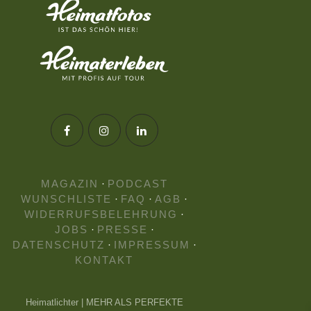
MAGAZIN
·
PODCAST
WUNSCHLISTE
·
FAQ
·
AGB
·
WIDERRUFSBELEHRUNG
·
JOBS
·
PRESSE
·
DATENSCHUTZ
·
IMPRESSUM
·
KONTAKT
Heimatlichter | MEHR ALS PERFEKTE