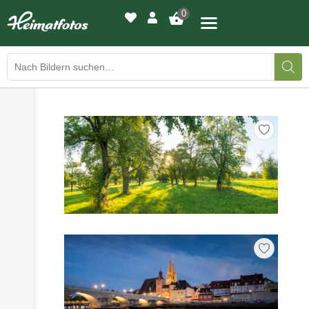
0
›
›
BILDERGALERIE
DRUCKQUALITÄTEN
›
LED-LEUCHTBILDER
›
WIR DRUCKEN IHR BILD
›
AUSSTELLUNGEN
›
HEIMATLICHTER
KONTAKT
›