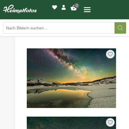
0
›
›
BILDERGALERIE
DRUCKQUALITÄTEN
›
LED-LEUCHTBILDER
›
WIR DRUCKEN IHR BILD
›
AUSSTELLUNGEN
›
HEIMATLICHTER
KONTAKT
›