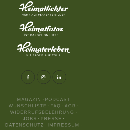
MAGAZIN
·
PODCAST
WUNSCHLISTE
·
FAQ
·
AGB
·
WIDERRUFSBELEHRUNG
·
JOBS
·
PRESSE
·
DATENSCHUTZ
·
IMPRESSUM
·