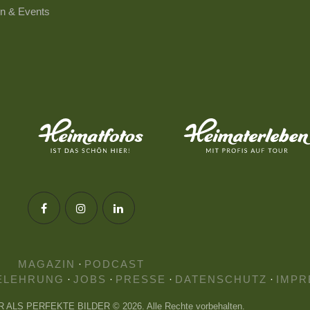
n & Events
MAGAZIN
·
PODCAST
ELEHRUNG
·
JOBS
·
PRESSE
·
DATENSCHUTZ
·
IMPR
HR ALS PERFEKTE BILDER © 2026. Alle Rechte vorbehalten.