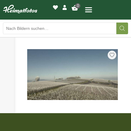
0
›
›
BILDERGALERIE
DRUCKQUALITÄTEN
›
LED-LEUCHTBILDER
›
WIR DRUCKEN IHR BILD
›
AUSSTELLUNGEN
›
HEIMATLICHTER
KONTAKT
›