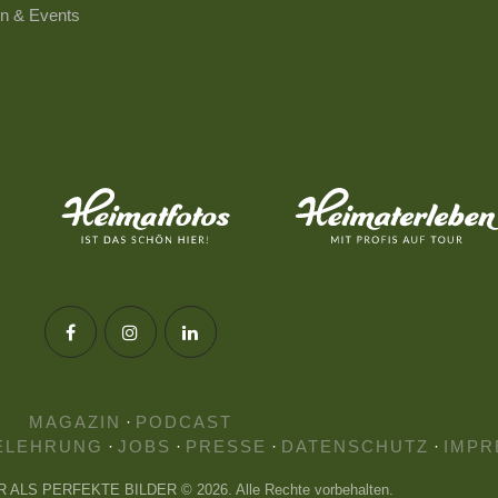
n & Events
MAGAZIN
·
PODCAST
ELEHRUNG
·
JOBS
·
PRESSE
·
DATENSCHUTZ
·
IMPR
HR ALS PERFEKTE BILDER © 2026. Alle Rechte vorbehalten.