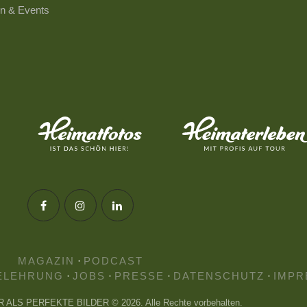
n & Events
MAGAZIN
·
PODCAST
ELEHRUNG
·
JOBS
·
PRESSE
·
DATENSCHUTZ
·
IMPR
HR ALS PERFEKTE BILDER © 2026. Alle Rechte vorbehalten.