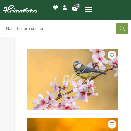
0
›
›
BILDERGALERIE
DRUCKQUALITÄTEN
›
LED-LEUCHTBILDER
›
WIR DRUCKEN IHR BILD
›
AUSSTELLUNGEN
›
HEIMATLICHTER
KONTAKT
›