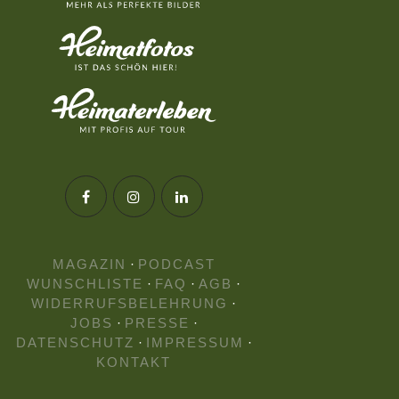
MAGAZIN
·
PODCAST
WUNSCHLISTE
·
FAQ
·
AGB
·
WIDERRUFSBELEHRUNG
·
JOBS
·
PRESSE
·
DATENSCHUTZ
·
IMPRESSUM
·
KONTAKT