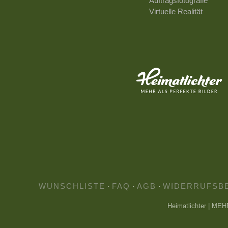
Auftragsfotografie
Virtuelle Realität
WUNSCHLISTE
·
FAQ
·
AGB
·
WIDERRUFSB
Heimatlichter | ME