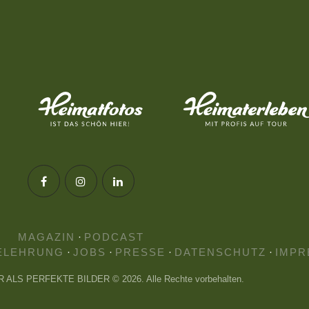
MAGAZIN
·
PODCAST
ELEHRUNG
·
JOBS
·
PRESSE
·
DATENSCHUTZ
·
IMPR
HR ALS PERFEKTE BILDER © 2026. Alle Rechte vorbehalten.