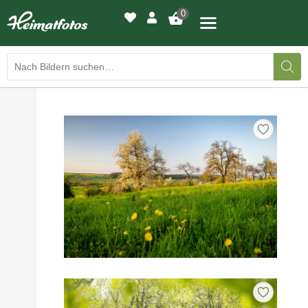
0
›
›
BILDERGALERIE
DRUCKQUALITÄTEN
›
LED-LEUCHTBILDER
›
WIR DRUCKEN IHR BILD
›
AUSSTELLUNGEN
›
HEIMATLICHTER
KONTAKT
›