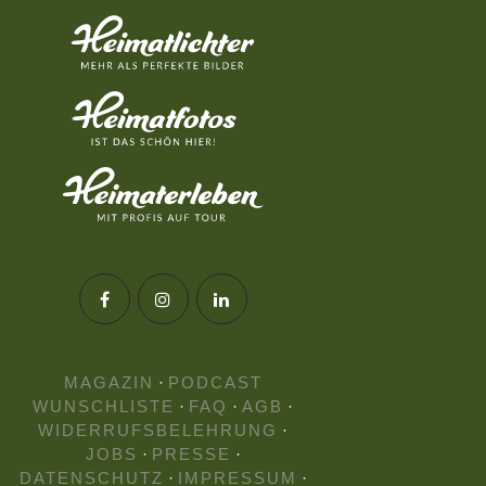
MAGAZIN
·
PODCAST
WUNSCHLISTE
·
FAQ
·
AGB
·
WIDERRUFSBELEHRUNG
·
JOBS
·
PRESSE
·
DATENSCHUTZ
·
IMPRESSUM
·