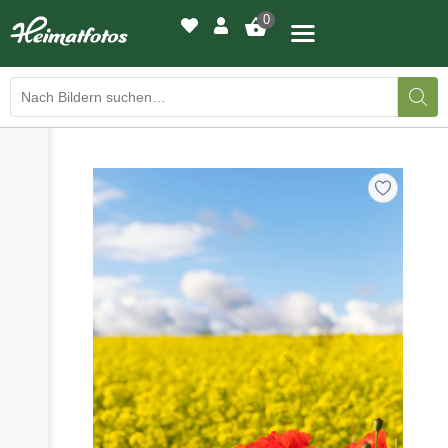
0
›
›
BILDERGALERIE
DRUCKQUALITÄTEN
›
LED-LEUCHTBILDER
›
WIR DRUCKEN IHR BILD
›
AUSSTELLUNGEN
›
HEIMATLICHTER
KONTAKT
›