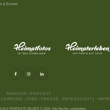
n & Events
MAGAZIN
·
PODCAST
ELEHRUNG
·
JOBS
·
PRESSE
·
DATENSCHUTZ
·
IMPR
HR ALS PERFEKTE BILDER © 2026. Alle Rechte vorbehalten.