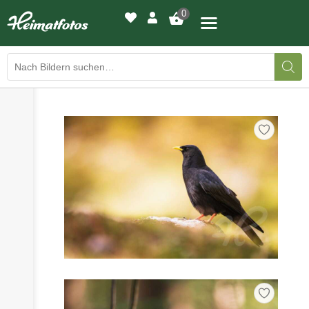
0
›
›
BILDERGALERIE
DRUCKQUALITÄTEN
›
LED-LEUCHTBILDER
›
WIR DRUCKEN IHR BILD
›
AUSSTELLUNGEN
›
HEIMATLICHTER
KONTAKT
›