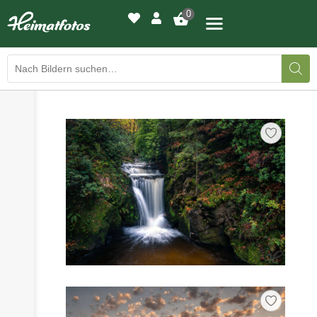
0
›
›
BILDERGALERIE
DRUCKQUALITÄTEN
›
LED-LEUCHTBILDER
›
WIR DRUCKEN IHR BILD
›
AUSSTELLUNGEN
›
HEIMATLICHTER
KONTAKT
›