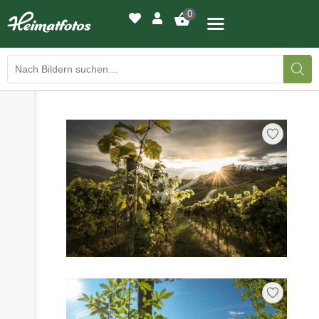
0
›
›
BILDERGALERIE
DRUCKQUALITÄTEN
›
LED-LEUCHTBILDER
›
WIR DRUCKEN IHR BILD
›
AUSSTELLUNGEN
›
HEIMATLICHTER
KONTAKT
›