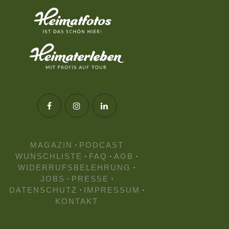
MAGAZIN
·
PODCAST
WUNSCHLISTE
·
FAQ
·
AGB
·
WIDERRUFSBELEHRUNG
·
JOBS
·
PRESSE
·
DATENSCHUTZ
·
IMPRESSUM
·
KONTAKT