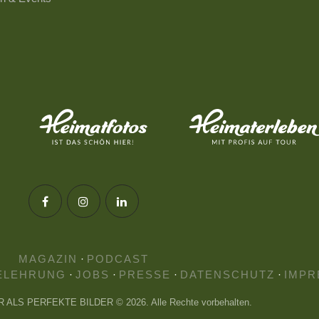
MAGAZIN
·
PODCAST
ELEHRUNG
·
JOBS
·
PRESSE
·
DATENSCHUTZ
·
IMPR
HR ALS PERFEKTE BILDER © 2026. Alle Rechte vorbehalten.