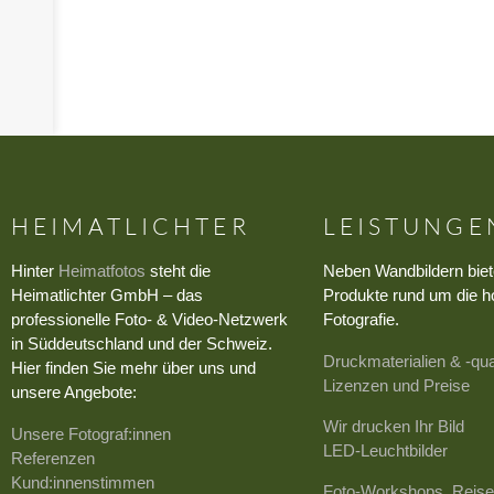
›
HEIMATLICHTER
LEISTUNGE
Hinter
Heimatfotos
steht die
Neben Wandbildern biet
Heimatlichter GmbH – das
Produkte rund um die h
professionelle Foto- & Video-Netzwerk
Fotografie.
in Süddeutschland und der Schweiz.
Druckmaterialien & -qua
Hier finden Sie mehr über uns und
Lizenzen und Preise
unsere Angebote:
Wir drucken Ihr Bild
Unsere Fotograf:innen
LED-Leuchtbilder
Referenzen
Kund:innenstimmen
Foto-Workshops, Reise