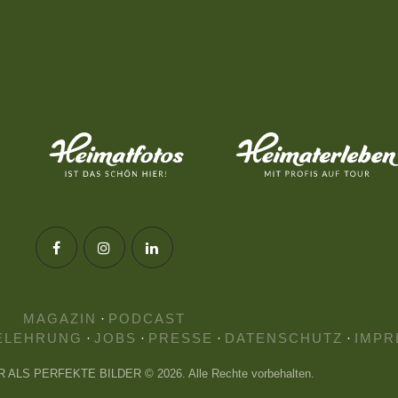
MAGAZIN
·
PODCAST
ELEHRUNG
·
JOBS
·
PRESSE
·
DATENSCHUTZ
·
IMPR
HR ALS PERFEKTE BILDER © 2026. Alle Rechte vorbehalten.