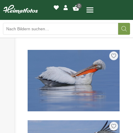
0
›
›
BILDERGALERIE
DRUCKQUALITÄTEN
›
LED-LEUCHTBILDER
›
WIR DRUCKEN IHR BILD
›
AUSSTELLUNGEN
›
HEIMATLICHTER
KONTAKT
›