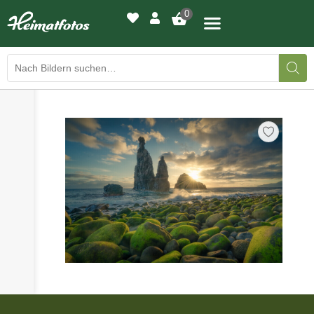
0
›
›
BILDERGALERIE
DRUCKQUALITÄTEN
›
LED-LEUCHTBILDER
›
WIR DRUCKEN IHR BILD
›
AUSSTELLUNGEN
›
HEIMATLICHTER
KONTAKT
›