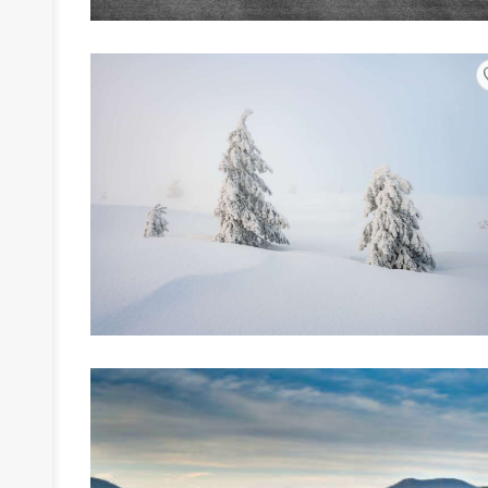
›
›
›