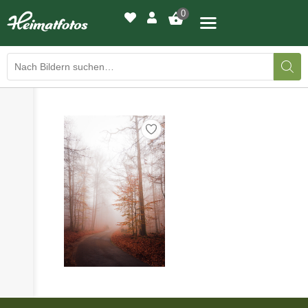
0
›
›
BILDERGALERIE
DRUCKQUALITÄTEN
›
LED-LEUCHTBILDER
›
WIR DRUCKEN IHR BILD
›
AUSSTELLUNGEN
›
HEIMATLICHTER
KONTAKT
›