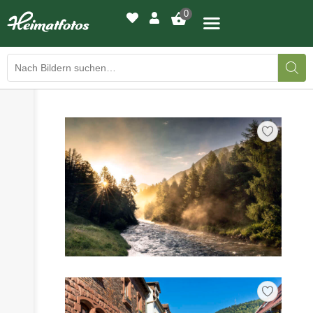
0
›
›
BILDERGALERIE
DRUCKQUALITÄTEN
›
LED-LEUCHTBILDER
›
WIR DRUCKEN IHR BILD
›
AUSSTELLUNGEN
›
HEIMATLICHTER
KONTAKT
›