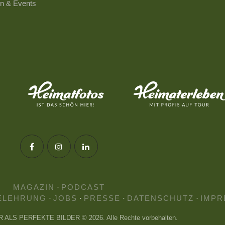
n & Events
MAGAZIN
·
PODCAST
ELEHRUNG
·
JOBS
·
PRESSE
·
DATENSCHUTZ
·
IMPR
HR ALS PERFEKTE BILDER © 2026. Alle Rechte vorbehalten.