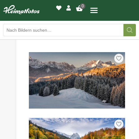
0
›
›
BILDERGALERIE
DRUCKQUALITÄTEN
›
LED-LEUCHTBILDER
›
WIR DRUCKEN IHR BILD
›
AUSSTELLUNGEN
›
HEIMATLICHTER
KONTAKT
›