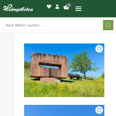
0
›
›
BILDERGALERIE
DRUCKQUALITÄTEN
›
LED-LEUCHTBILDER
›
WIR DRUCKEN IHR BILD
›
AUSSTELLUNGEN
›
HEIMATLICHTER
KONTAKT
›