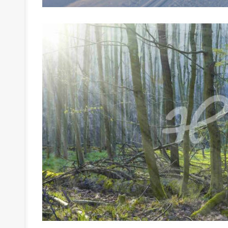
›
›
›