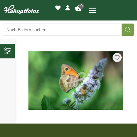
0
BILDERGALERIE
›
DRUCKQUALITÄTEN
›
LED-LEUCHTBILDER
›
WIR DRUCKEN IHR BILD
›
AUSSTELLUNGEN
HEIMATLICHTER
›
KONTAKT
›