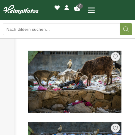
0
›
›
BILDERGALERIE
DRUCKQUALITÄTEN
›
LED-LEUCHTBILDER
›
WIR DRUCKEN IHR BILD
›
AUSSTELLUNGEN
›
HEIMATLICHTER
KONTAKT
›