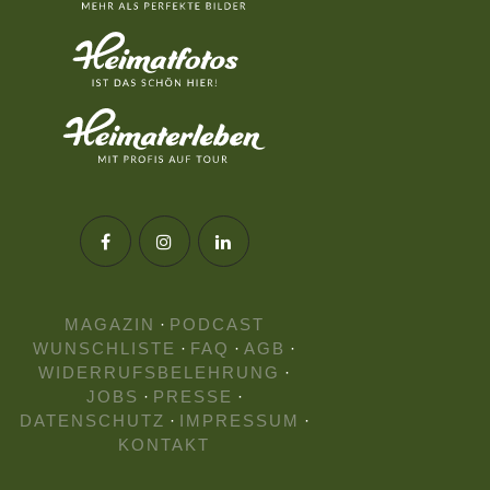
MAGAZIN
·
PODCAST
WUNSCHLISTE
·
FAQ
·
AGB
·
WIDERRUFSBELEHRUNG
·
JOBS
·
PRESSE
·
DATENSCHUTZ
·
IMPRESSUM
·
KONTAKT