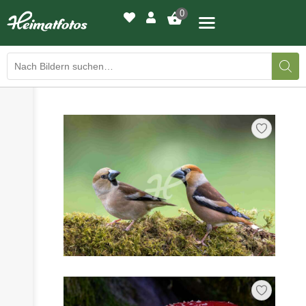
0
›
›
BILDERGALERIE
DRUCKQUALITÄTEN
›
LED-LEUCHTBILDER
›
WIR DRUCKEN IHR BILD
›
AUSSTELLUNGEN
›
HEIMATLICHTER
KONTAKT
›