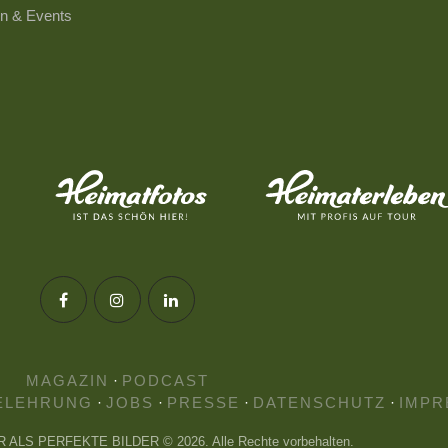
n & Events
MAGAZIN
·
PODCAST
ELEHRUNG
·
JOBS
·
PRESSE
·
DATENSCHUTZ
·
IMPR
HR ALS PERFEKTE BILDER © 2026. Alle Rechte vorbehalten.