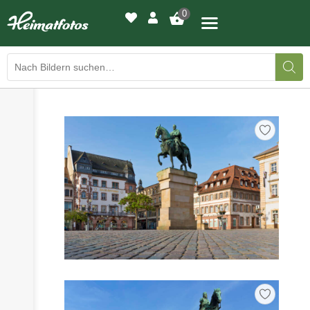
0
›
›
BILDERGALERIE
DRUCKQUALITÄTEN
›
LED-LEUCHTBILDER
›
WIR DRUCKEN IHR BILD
›
AUSSTELLUNGEN
›
HEIMATLICHTER
KONTAKT
›