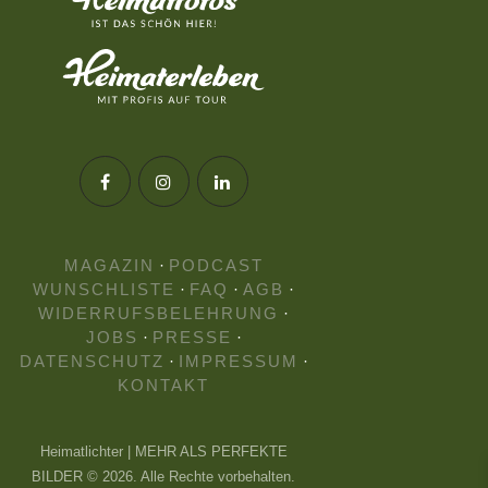
MAGAZIN
·
PODCAST
WUNSCHLISTE
·
FAQ
·
AGB
·
WIDERRUFSBELEHRUNG
·
JOBS
·
PRESSE
·
DATENSCHUTZ
·
IMPRESSUM
·
KONTAKT
Heimatlichter | MEHR ALS PERFEKTE
BILDER © 2026. Alle Rechte vorbehalten.