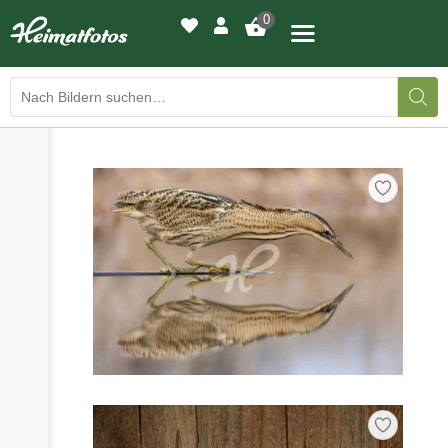
0
›
›
BILDERGALERIE
DRUCKQUALITÄTEN
›
LED-LEUCHTBILDER
›
WIR DRUCKEN IHR BILD
›
AUSSTELLUNGEN
›
HEIMATLICHTER
KONTAKT
›