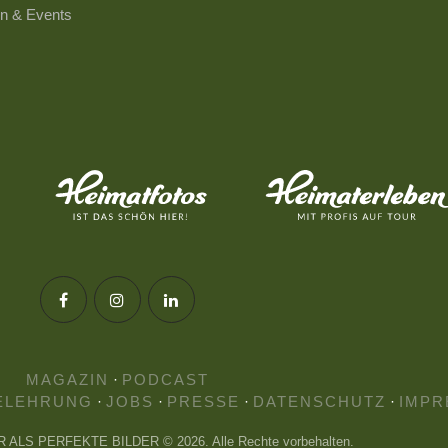
n & Events
MAGAZIN
·
PODCAST
ELEHRUNG
·
JOBS
·
PRESSE
·
DATENSCHUTZ
·
IMPR
HR ALS PERFEKTE BILDER © 2026. Alle Rechte vorbehalten.