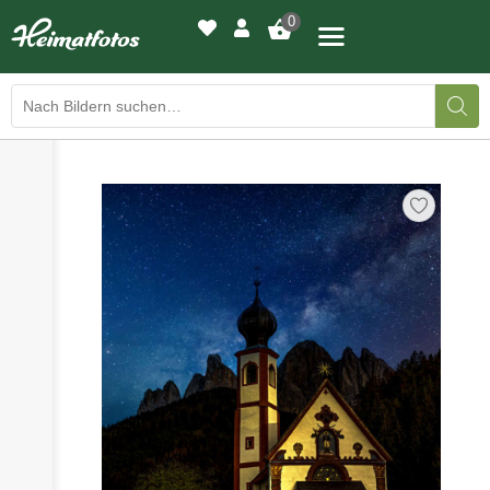
0
›
›
BILDERGALERIE
DRUCKQUALITÄTEN
›
LED-LEUCHTBILDER
›
WIR DRUCKEN IHR BILD
›
AUSSTELLUNGEN
›
HEIMATLICHTER
KONTAKT
›