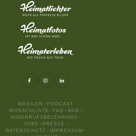
MAGAZIN
·
PODCAST
WUNSCHLISTE
·
FAQ
·
AGB
·
WIDERRUFSBELEHRUNG
·
JOBS
·
PRESSE
·
DATENSCHUTZ
·
IMPRESSUM
·