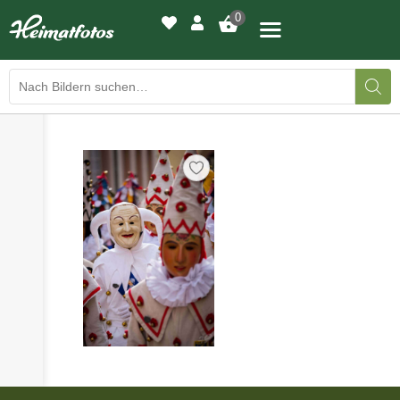
0
›
›
BILDERGALERIE
DRUCKQUALITÄTEN
›
LED-LEUCHTBILDER
›
WIR DRUCKEN IHR BILD
›
AUSSTELLUNGEN
›
HEIMATLICHTER
KONTAKT
›