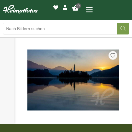
0
›
›
BILDERGALERIE
DRUCKQUALITÄTEN
›
LED-LEUCHTBILDER
›
WIR DRUCKEN IHR BILD
›
AUSSTELLUNGEN
›
HEIMATLICHTER
KONTAKT
›