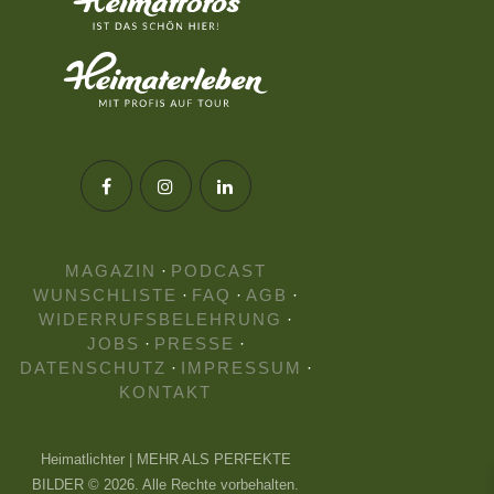
MAGAZIN
·
PODCAST
WUNSCHLISTE
·
FAQ
·
AGB
·
WIDERRUFSBELEHRUNG
·
JOBS
·
PRESSE
·
DATENSCHUTZ
·
IMPRESSUM
·
KONTAKT
Heimatlichter | MEHR ALS PERFEKTE
BILDER © 2026. Alle Rechte vorbehalten.