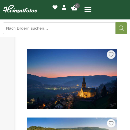
0
›
›
BILDERGALERIE
DRUCKQUALITÄTEN
›
LED-LEUCHTBILDER
›
WIR DRUCKEN IHR BILD
›
AUSSTELLUNGEN
›
HEIMATLICHTER
KONTAKT
›